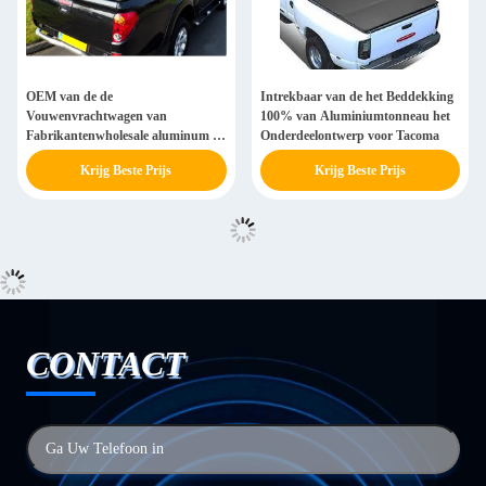
OEM van de de
Intrekbaar van de het Beddekking
Vouwenvrachtwagen van
100% van Aluminiumtonneau het
Fabrikantenwholesale aluminum tri
Onderdeelontwerp voor Tacoma
het Beddekking 10 Minuten
Krijg Beste Prijs
Krijg Beste Prijs
Gemakkelijke Installatie voor Hilux
Revo
CONTACT