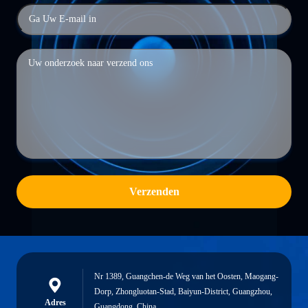
Verzenden
Nr 1389, Guangchen-de Weg van het Oosten, Maogang-
Dorp, Zhongluotan-Stad, Baiyun-District, Guangzhou,
Adres
Guangdong, China