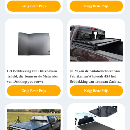
Aluminiumhoningraat/pvc-
2013 4 Deuren
Krijg Beste Prijs
Krijg Beste Prijs
Materiaal
Het Beddekking van Hiluxnavara
OEM van de Autotoebehoren van
Trifold, die Tonneau-de Materialen
FabrikantenWholesale 4X4 het
van Dekkingspvc vouwt
Beddekking van Tonneau Zachte
voor de Toendra Tacoma van Ford
Krijg Beste Prijs
Krijg Beste Prijs
Ranger F150