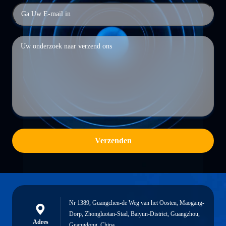
Verzenden
Nr 1389, Guangchen-de Weg van het Oosten, Maogang-
Dorp, Zhongluotan-Stad, Baiyun-District, Guangzhou,
Adres
Guangdong, China