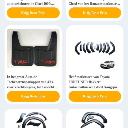
autotoebehoren de Gloed100%
Gloed van het Douanestootkussen
Onderdeel voor Mitsubishi Triton
voor Navara NP300
Krijg Beste Prijs
Krijg Beste Prijs
L200
In het groot Auto de
Het Stootkussen van Toyota
Toebehorenspatlappen van 4X4
FORTUNER flakkert
voor Vrachtwagens, het Gewicht
Autostootkussen Gloed Aangepaste
van het Bestelwagenspatbord 1515g
4x4 opneemt Autotoebehoren
Krijg Beste Prijs
Krijg Beste Prijs