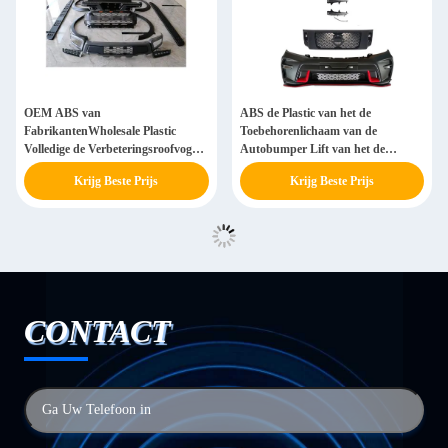
OEM ABS van
ABS de Plastic van het de
FabrikantenWholesale Plastic
Toebehorenlichaam van de
Volledige de Verbeteringsroofvogel
Autobumper Lift van het de
van Lichaamskit for ford F150
Uitrustingengezicht voor Nissan
Krijg Beste Prijs
Krijg Beste Prijs
2014+
Navara NP300
CONTACT