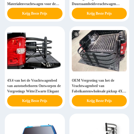
Materialenvrachtwagen voor de
Duurzaamheidsvrachtwagen
Functie van de Ladingsbeschermer
Aanvaardbare Type van
Krijg Beste Prijs
Krijg Beste Prijs
Bedtoebehoren
4X4 van het de Vrachtwagenbed
OEM Vergroting van het de
van autotoebehoren Ontworpen de
Vrachtwagenbed van
Vergrotings Witte/Zwarte Elegant
Fabrikantenwholesale pickup 4X4
de Universele voor F-150 Tacoma
Krijg Beste Prijs
Krijg Beste Prijs
Toendra Dodge D-Maximum Ram
Hilux