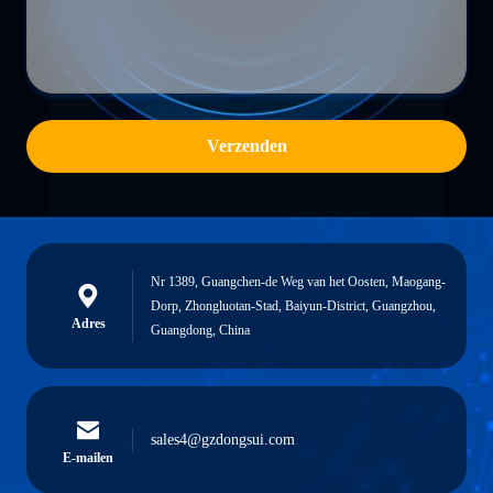
Verzenden
Nr 1389, Guangchen-de Weg van het Oosten, Maogang-
Dorp, Zhongluotan-Stad, Baiyun-District, Guangzhou,
Adres
Guangdong, China
sales4@gzdongsui.com
E-mailen