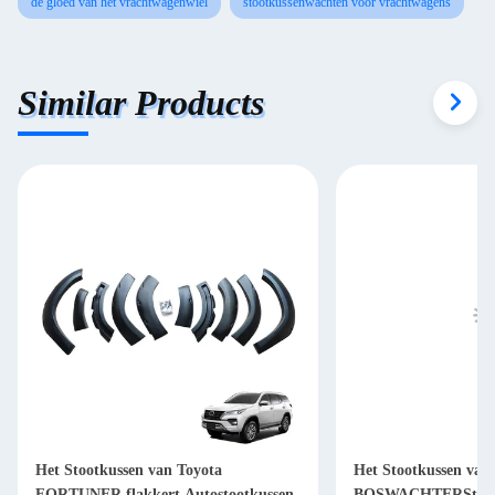
de gloed van het vrachtwagenwiel
stootkussenwachten voor vrachtwagens
Similar Products
Het Stootkussen van Toyota
Het Stootkussen van
FORTUNER flakkert Autostootkussen
BOSWACHTERSt7 V