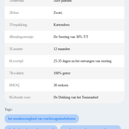
1Materiaal:
ABS plastiek
2Kleur:
Zwart;
3Verpakking:
Kartondoos
4Betalingstermijn:
De Storting van 30% T/T
5Garantie:
12 maanden
6Levertijd:
25-35 dagen na het ontvangen van storting
7Kwaliteit:
100% getest
8MOQ:
30 reeksen
9Gebruikt voor:
De Dekking van het Tonneaubed
Tags:
het stootkussengloed van vrachtwagentoebehoren