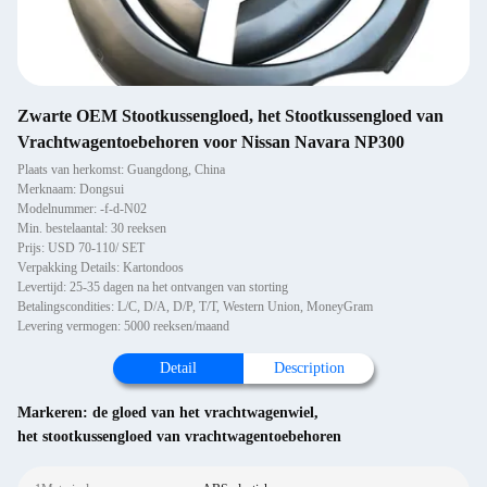
Zwarte OEM Stootkussengloed, het Stootkussengloed van
Vrachtwagentoebehoren voor Nissan Navara NP300
Plaats van herkomst: Guangdong, China
Merknaam: Dongsui
Modelnummer: -f-d-N02
Min. bestelaantal: 30 reeksen
Prijs: USD 70-110/ SET
Verpakking Details: Kartondoos
Levertijd: 25-35 dagen na het ontvangen van storting
Betalingscondities: L/C, D/A, D/P, T/T, Western Union, MoneyGram
Levering vermogen: 5000 reeksen/maand
Detail
Description
Markeren:
de gloed van het vrachtwagenwiel
,
het stootkussengloed van vrachtwagentoebehoren