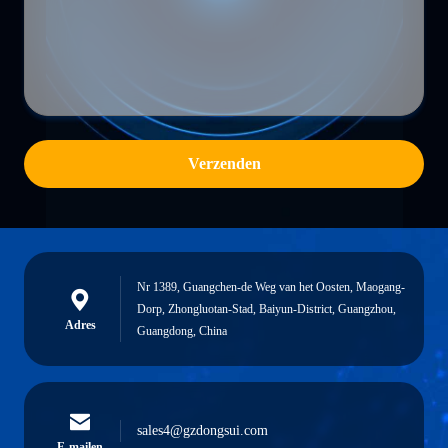
Verzenden
Nr 1389, Guangchen-de Weg van het Oosten, Maogang-
Dorp, Zhongluotan-Stad, Baiyun-District, Guangzhou,
Adres
Guangdong, China
sales4@gzdongsui.com
E-mailen