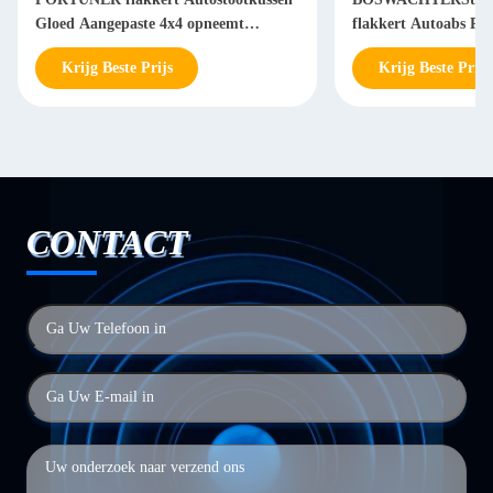
Gloed Aangepaste 4x4 opneemt
flakkert Autoabs Pla
Autotoebehoren
Achterstootkussengl
Krijg Beste Prijs
Krijg Beste Prijs
CONTACT