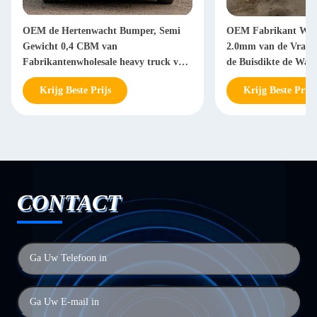
OEM de Hertenwacht Bumper, Semi
OEM Fabrikant Whole
Gewicht 0,4 CBM van
2.0mm van de Vrach
Fabrikantenwholesale heavy truck van
de Buisdikte de Wac
de Grillwacht 33.5kg
Guard voor Semi Vr
Krijg Beste Prijs
Krijg Beste Prijs
CONTACT