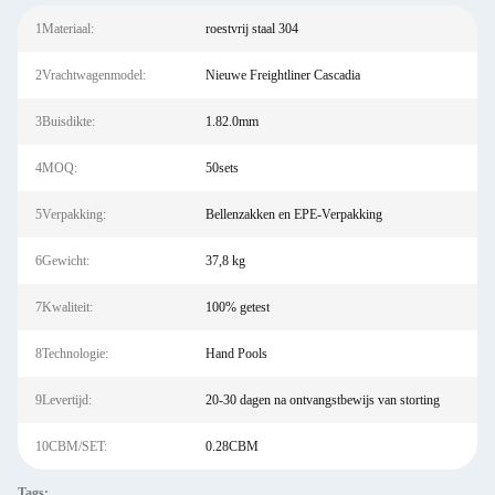
1Materiaal:
roestvrij staal 304
2Vrachtwagenmodel:
Nieuwe Freightliner Cascadia
3Buisdikte:
1.82.0mm
4MOQ:
50sets
5Verpakking:
Bellenzakken en EPE-Verpakking
6Gewicht:
37,8 kg
7Kwaliteit:
100% getest
8Technologie:
Hand Pools
9Levertijd:
20-30 dagen na ontvangstbewijs van storting
10CBM/SET:
0.28CBM
Tags: