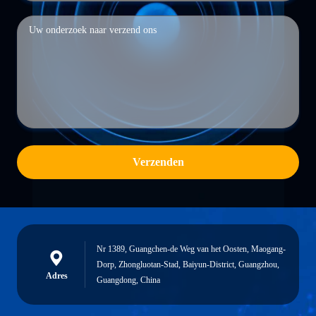
Verzenden
Nr 1389, Guangchen-de Weg van het Oosten, Maogang-
Dorp, Zhongluotan-Stad, Baiyun-District, Guangzhou,
Adres
Guangdong, China