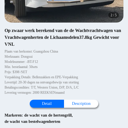
2
/
5
Op zwaar werk berekend van de de Wachtvrachtwagen van
Vrachtwagenherten de Lichaamsdelen37.8kg Gewicht voor
VNL
Plaats van herkomst: Guangzhou China
Merknaam: Dongsui
Modelnummer: -BT-F12
Min. bestelaantal: 50sets
Prijs: $398 /SET
Verpakking Details: Bellenzakken en EPE-Verpakking
Levertijd: 20-30 dagen na ontvangstbewijs van storting
Betalingscondities: T/T, Western Union, D/P, D/A, L/C
Levering vermogen: 2000 REEKSENmaand
Detail
Description
Markeren:
de wacht van de hertengrill
,
de wacht van bestelwagenherten