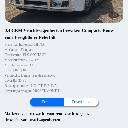
2
/
5
0,4 CBM Vrachtwagenherten bewaken Compacte Bouw
voor Freightliner Peterbilt
Plaats van herkomst: CHINA
Merknaam: Dongsui
Certificering: PLS CONTACT
Modelnummer: -BT-F12
Min. bestelaantal: 30
Prijs: $360-$398
Verpakking Details: Standaardpakket
Levertijd: 25-30
Betalingscondities: L/C, T/T, D/P, D/A,
Levering vermogen: 2500SET/MONTH
Detail
Description
Markeren:
hertenwacht voor semi vrachtwagens
,
de wacht van bestelwagenherten