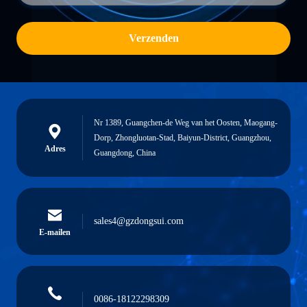
Verzenden
Nr 1389, Guangchen-de Weg van het Oosten, Maogang-
Dorp, Zhongluotan-Stad, Baiyun-District, Guangzhou,
Adres
Guangdong, China
sales4@gzdongsui.com
E-mailen
0086-18122298309