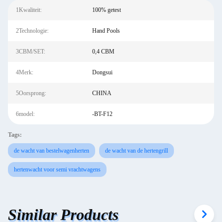
1Kwaliteit:
100% getest
2Technologie:
Hand Pools
3CBM/SET:
0,4 CBM
4Merk:
Dongsui
5Oorsprong:
CHINA
6model:
-BT-F12
Tags:
de wacht van bestelwagenherten
de wacht van de hertengrill
hertenwacht voor semi vrachtwagens
Similar Products