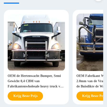
OEM de Hertenwacht Bumper, Semi
OEM Fabrikant Whole
Gewicht 0,4 CBM van
2.0mm van de Vrach
Fabrikantenwholesale heavy truck van
de Buisdikte de Wac
de Grillwacht 33.5kg
Guard voor Semi Vr
Krijg Beste Prijs
Krijg Beste Prijs