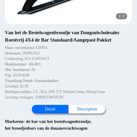
2
/
2
Van het de Bestelwagenbroodje van Dongsuiwholesales
Roestvrij 4X4 de Bar Standaard/Aangepast Pakket
Plaats van herkomst: CHINA
Merknaam: DONGSUI
Certificering: PLS CONTACT
Modelnummer: -Rb-R01
Min. bestelaantal: 20
Prijs: $110-$149
Verpakking Details: Standaardpakket
Levertijd: 25-30
Betalingscondities: L/C, D/A, D/P, T/T, Western Union, MoneyGram
Levering vermogen: 2500SET/MONTH
Detail
Description
Markeren:
de bar van het bestelwagenbroodje
,
het broodjesbars van de douanevrachtwagen