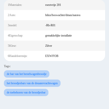
1Materialen:
roestvrije 201
2Auto:
hilux/boswachter/dmax/narava
3model:
-Rb-R01
4Eigenschap:
gemakkelijke installatie
5Kleur:
Zilver
6Handelstermijn:
EXW/FOB
Tags:
de bar van het bestelwagenbroodje
het broodjesbars van de douanevrachtwagen
de toebehoren van de broodjesbar