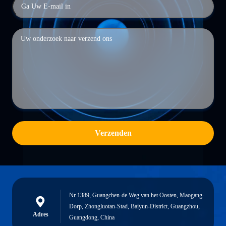
Verzenden
Nr 1389, Guangchen-de Weg van het Oosten, Maogang-
Dorp, Zhongluotan-Stad, Baiyun-District, Guangzhou,
Adres
Guangdong, China