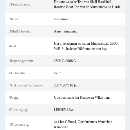
De automatische Tent van Shell Hardshell
1Productnaam:
Rooftop Roof Top van de Aluminiumauto Harde
2Kleur:
customzied
3Shell Material:
Aero - aluminium
Het in te ademen scheuren-Eindecanvas, 280G,
4stof:
W/P, Pu bedekte 2000mm met een laag
5beperkt gewicht:
250KG-300KG
6Oem/odm:
steun
7Het openen/het vouwen:
200*120*110 (cm)
8Uage:
Openluchtauto het Kamperen Wilde Tent
9Toevoeging:
LEIDENE bar
4x4 het Offroad, Openluchtreis Wandeling
10Toepassing:
Kamperen