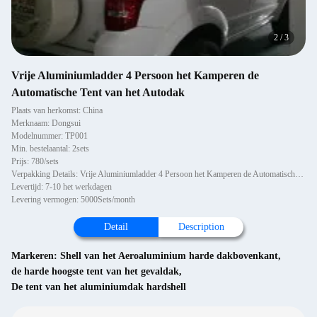
2
/
3
Vrije Aluminiumladder 4 Persoon het Kamperen de
Automatische Tent van het Autodak
Plaats van herkomst: China
Merknaam: Dongsui
Modelnummer: TP001
Min. bestelaantal: 2sets
Prijs: 780/sets
Verpakking Details: Vrije Aluminiumladder 4 Persoon het Kamperen de Automatische Tent van Shell Hardshell Rooftop Roof T
Levertijd: 7-10 het werkdagen
Levering vermogen: 5000Sets/month
Detail
Description
Markeren:
Shell van het Aeroaluminium harde dakbovenkant
,
de harde hoogste tent van het gevaldak
,
De tent van het aluminiumdak hardshell