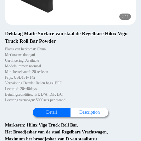
2
/
4
Deklaag Matte Surface van staal de Regelbare Hilux Vigo
Truck Roll Bar Powder
Plaats van herkomst: China
Merknaam: dongsui
Certificering: Available
Modelnummer: normaal
Min. bestelaantal: 20 reeksen
Prijs: USD131~142
Verpakking Details: Bellen bags+EPE
Levertijd: 20~40days
Betalingscondities: T/T, D/A, D/P, L/C
Levering vermogen: 5000sets per maand
Detail
Description
Markeren:
Hilux Vigo Truck Roll Bar
,
Het Broodjesbar van de staal Regelbare Vrachtwagen
,
Maximum het broodjesbar van D van staalisuzu