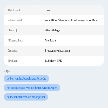
1Materiaal:
Staal
2Automodel:
voor Hilux Vigo Revo Ford Ranger Isuz Dmax
3levertijd:
20 ~ 40 dagen
4Eigenschap:
Met Licht
5functie:
Protection+decoration
6Pakket:
Bubbles+ EPE
Tags:
de bar van het bestelwagenbroodje
het broodjesbars van de douanevrachtwagen
de toebehoren van de broodjesbar