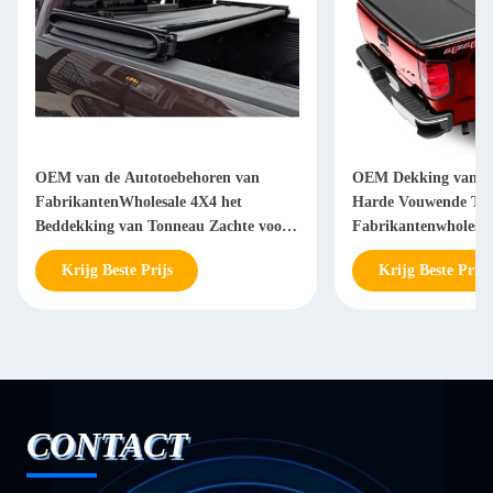
OEM van de Autotoebehoren van
OEM Dekking van h
FabrikantenWholesale 4X4 het
Harde Vouwende To
Beddekking van Tonneau Zachte voor
Fabrikantenwholesale
de Toendra Tacoma van Ford Ranger
D MAXIMUM 2013 4
Krijg Beste Prijs
Krijg Beste Prijs
F150
CONTACT