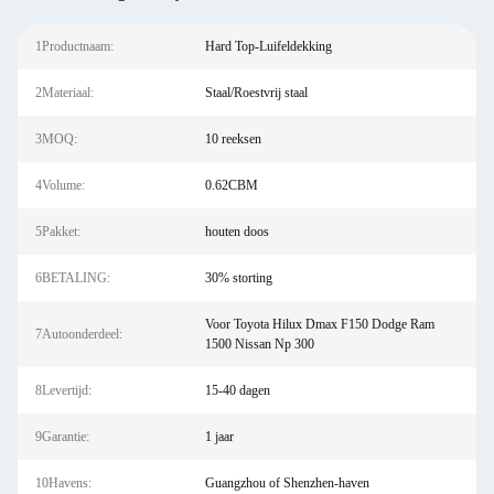
1Productnaam:
Hard Top-Luifeldekking
2Materiaal:
Staal/Roestvrij staal
3MOQ:
10 reeksen
4Volume:
0.62CBM
5Pakket:
houten doos
6BETALING:
30% storting
Voor Toyota Hilux Dmax F150 Dodge Ram
7Autoonderdeel:
1500 Nissan Np 300
8Levertijd:
15-40 dagen
9Garantie:
1 jaar
10Havens:
Guangzhou of Shenzhen-haven