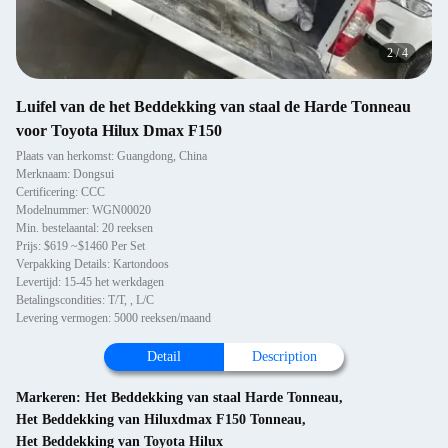
2
/
4
Luifel van de het Beddekking van staal de Harde Tonneau
voor Toyota Hilux Dmax F150
Plaats van herkomst: Guangdong, China
Merknaam: Dongsui
Certificering: CCC
Modelnummer: WGN00020
Min. bestelaantal: 20 reeksen
Prijs: $619 ~$1460 Per Set
Verpakking Details: Kartondoos
Levertijd: 15-45 het werkdagen
Betalingscondities: T/T, , L/C
Levering vermogen: 5000 reeksen/maand
Detail
Description
Markeren:
Het Beddekking van staal Harde Tonneau
,
Het Beddekking van Hiluxdmax F150 Tonneau
,
Het Beddekking van Toyota Hilux