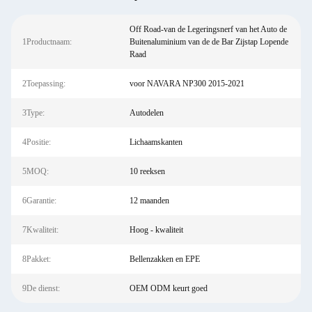
Off Road-van de Legeringsnerf van het Auto de
1Productnaam:
Buitenaluminium van de de Bar Zijstap Lopende
Raad
2Toepassing:
voor NAVARA NP300 2015-2021
3Type:
Autodelen
4Positie:
Lichaamskanten
5MOQ:
10 reeksen
6Garantie:
12 maanden
7Kwaliteit:
Hoog - kwaliteit
8Pakket:
Bellenzakken en EPE
9De dienst:
OEM ODM keurt goed