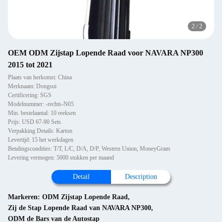
2
/
2
OEM ODM Zijstap Lopende Raad voor NAVARA NP300
2015 tot 2021
Plaats van herkomst: China
Merknaam: Dongsui
Certificering: SGS
Modelnummer: -rechts-N05
Min. bestelaantal: 10 reeksen
Prijs: USD 67-90 Sets
Verpakking Details: Karton
Levertijd: 15 het werkdagen
Betalingscondities: T/T, L/C, D/A, D/P, Western Union, MoneyGram
Levering vermogen: 5000 stukken per maand
Detail
Description
Markeren:
ODM Zijstap Lopende Raad
,
Zij de Stap Lopende Raad van NAVARA NP300
,
ODM de Bars van de Autostap