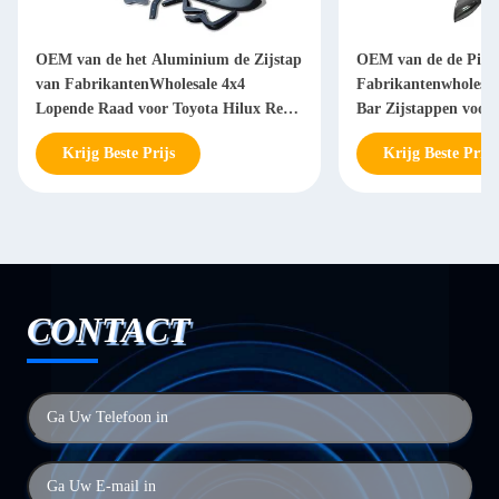
OEM van de het Aluminium de Zijstap
OEM van de de Pick
van FabrikantenWholesale 4x4
Fabrikantenwholesale 
Lopende Raad voor Toyota Hilux Revo
Bar Zijstappen voor 
met Steunen
Mitsubishi 1200
Krijg Beste Prijs
Krijg Beste Prijs
CONTACT